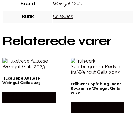
Brand
Weingut Geils
Butik
Dh Wines
Relaterede varer
Huxelrebe Auslese
Weingut Geils 2023
Frühwerk Spätburgunder
Rødvin fra Weingut Geils
2022
Bedste Pris Fundet hos
Dh Wines
Bedste Pris Fundet hos
Dh Wines