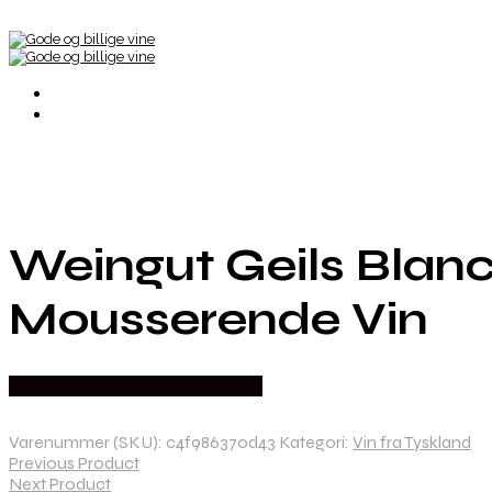
Weingut Geils Blanc 
Mousserende Vin
Bedste Pris Fundet hos Dh Wines
Varenummer (SKU):
c4f986370d43
Kategori:
Vin fra Tyskland
Previous Product
Next Product