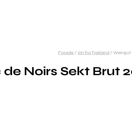
Forside
/
Vin fra Tyskland
/
Weingut G
de Noirs Sekt Brut 2