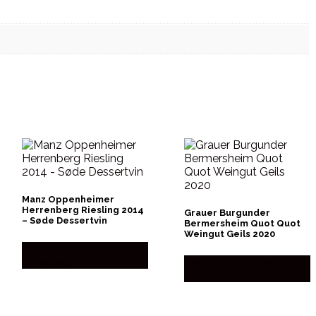
Manz Oppenheimer
Herrenberg Riesling 2014
Grauer Burgunder
– Søde Dessertvin
Bermersheim Quot Quot
Weingut Geils 2020
Bedste Pris Fundet hos
Dh Wines
Bedste Pris Fundet hos
Dh Wines