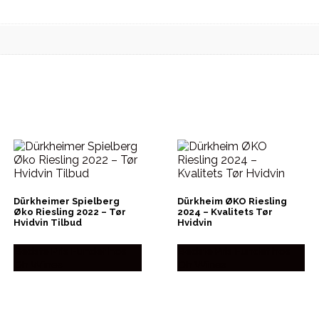
Dürkheimer Spielberg
Dürkheim ØKO Riesling
Øko Riesling 2022 – Tør
2024 – Kvalitets Tør
Hvidvin Tilbud
Hvidvin
Bedste Pris Fundet hos
Bedste Pris Fundet hos
Dh Wines
Dh Wines