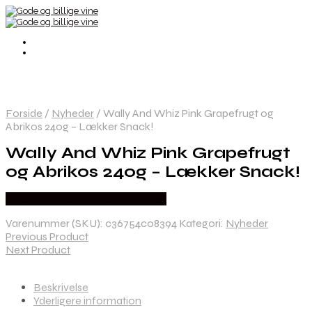
Forside
/
Nyheder
/
Wally And Whiz Pink Grapefrugt og
Abrikos 240g – Lækker Snack!
Wally And Whiz Pink Grapefrugt
og Abrikos 240g – Lækker Snack!
Bedste Pris Fundet hos Dh Wines
Varenummer (SKU):
c36754c08394
Kategori:
Nyheder
Previous Product
Next Product
Beskrivelse
Yderligere information