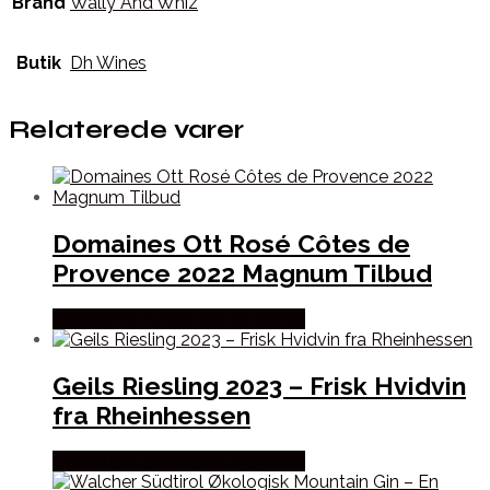
Brand
Wally And Whiz
Butik
Dh Wines
Relaterede varer
Domaines Ott Rosé Côtes de
Provence 2022 Magnum Tilbud
Bedste Pris Fundet hos Dh Wines
Geils Riesling 2023 – Frisk Hvidvin
fra Rheinhessen
Bedste Pris Fundet hos Dh Wines