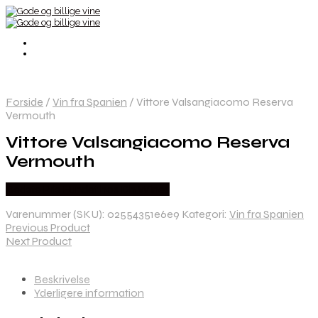
Forside
/
Vin fra Spanien
/
Vittore Valsangiacomo Reserva
Vermouth
Vittore Valsangiacomo Reserva
Vermouth
Bedste Pris Fundet hos Dh Wines
Varenummer (SKU):
02554351e6e9
Kategori:
Vin fra Spanien
Previous Product
Next Product
Beskrivelse
Yderligere information