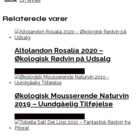
Butik
Dh Wines
Relaterede varer
Altolandon Rosalía 2020 –
Økologisk Rødvin på Udsalg
Bedste Pris Fundet hos Dh Wines
Økologisk Mousserende Naturvin
2019 – Uundgåelig Tilføjelse
Bedste Pris Fundet hos Dh Wines