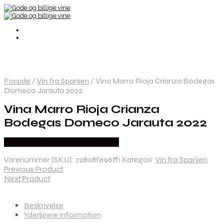
Forside
/
Vin fra Spanien
/
Vina Marro Rioja Crianza Bodegas
Domeco Jarauta 2022
Vina Marro Rioja Crianza
Bodegas Domeco Jarauta 2022
Bedste Pris Fundet hos Dh Wines
Varenummer (SKU):
72808fe96ff1
Kategori:
Vin fra Spanien
Previous Product
Next Product
Beskrivelse
Yderligere information