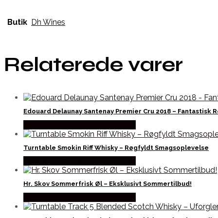
Butik
Dh Wines
Relaterede varer
Edouard Delaunay Santenay Premier Cru 2018 – Fantastisk R
Bedste Pris Fundet hos Dh Wines
Turntable Smokin Riff Whisky – Røgfyldt Smagsoplevelse
Bedste Pris Fundet hos Dh Wines
Hr. Skov Sommerfrisk Øl – Eksklusivt Sommertilbud!
Bedste Pris Fundet hos Dh Wines