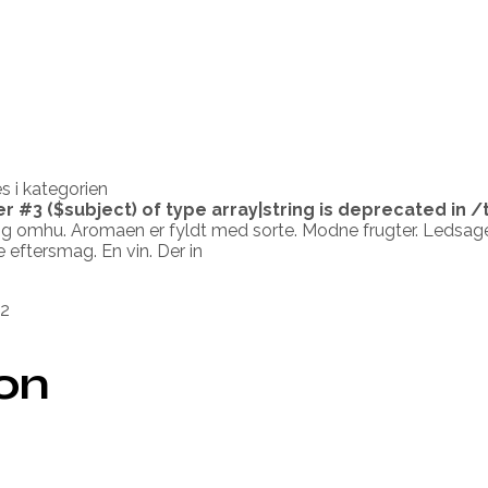
 i kategorien
er #3 ($subject) of type array|string is deprecated in
/
 og omhu. Aromaen er fyldt med sorte. Modne frugter. Ledsage
eftersmag. En vin. Der in
2
ion