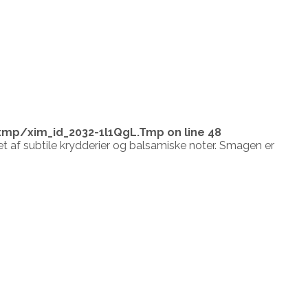
tmp/xim_id_2032-1l1QgL.Tmp
on line
48
t af subtile krydderier og balsamiske noter. Smagen er