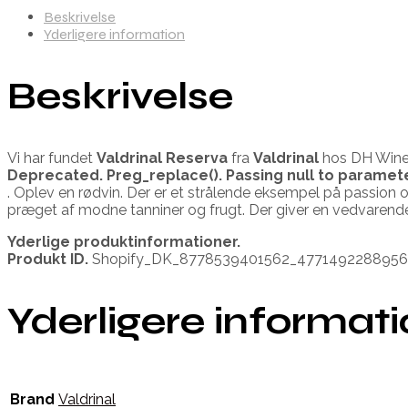
Beskrivelse
Yderligere information
Beskrivelse
Vi har fundet
Valdrinal Reserva
fra
Valdrinal
hos DH Wines
Deprecated
. Preg_replace(). Passing null to paramet
. Oplev en rødvin. Der er et strålende eksempel på passion
præget af modne tanniner og frugt. Der giver en vedvarende 
Yderlige produktinformationer.
Produkt ID.
Shopify_DK_8778539401562_4771492288956
Yderligere informat
Brand
Valdrinal