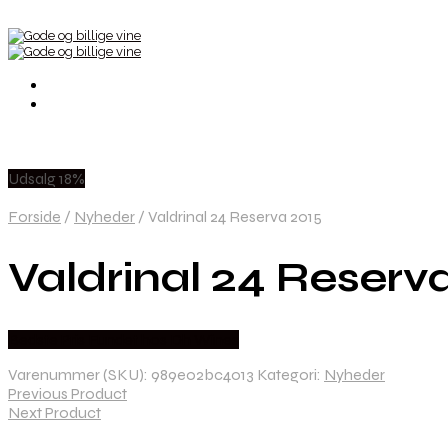
Udsalg 18%
Forside
/
Nyheder
/
Valdrinal 24 Reserva 2015
Valdrinal 24 Reserv
Bedste Pris Fundet hos Dh Wines
Varenummer (SKU):
989e02bc4013
Kategori:
Nyheder
Previous Product
Next Product