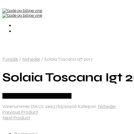
Forside
/
Nyheder
/
Solaia Toscana Igt 2017
Solaia Toscana Igt 
Bedste Pris Fundet hos Dh Wines
Varenummer (SKU):
2ee37b5aa9c6
Kategori:
Nyheder
Previous Product
Next Product
Beskrivelse