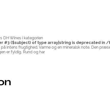
s DH Wines i kategorien
er #3 ($subject) of type array|string is deprecated in
/
er på intens frugtighed. Varme og en mineralsk note. Den præs
n er fyldig. Rund og har
8
ion