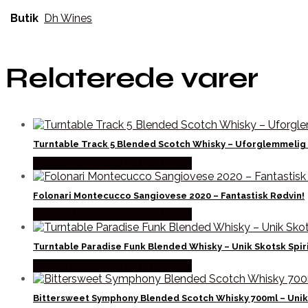
Butik
Dh Wines
Relaterede varer
Turntable Track 5 Blended Scotch Whisky – Uforglemmeli
Bedste Pris Fundet hos Dh Wines
Folonari Montecucco Sangiovese 2020 – Fantastisk Rødvin!
Bedste Pris Fundet hos Dh Wines
Turntable Paradise Funk Blended Whisky – Unik Skotsk Spir
Bedste Pris Fundet hos Dh Wines
Bittersweet Symphony Blended Scotch Whisky 700ml – Unik