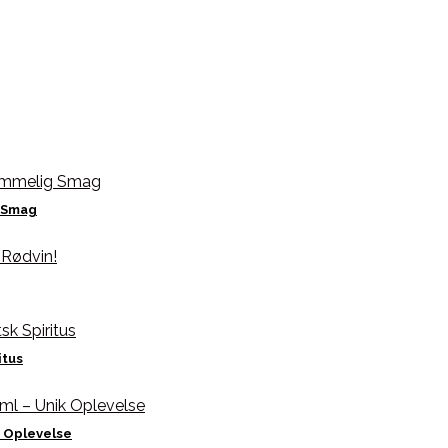
g Smag
itus
 Oplevelse