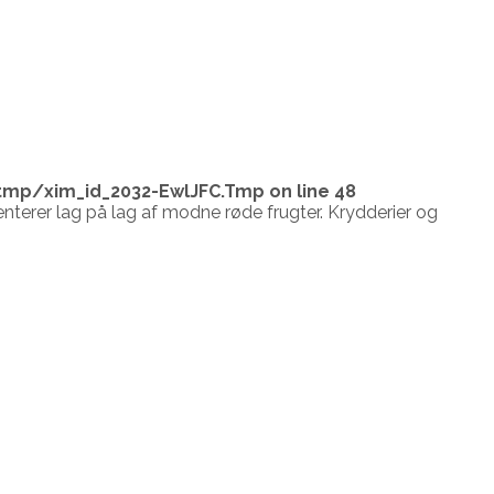
tmp/xim_id_2032-EwlJFC.Tmp
on line
48
enterer lag på lag af modne røde frugter. Krydderier og