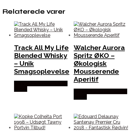
Relaterede varer
Track All My Life
Walcher Aurora
Blended Whisky
Spritz ØKO –
– Unik
Økologisk
Smagsoplevelse
Mousserende
Aperitif
Bedste Pris Fundet hos Dh
Wines
Bedste Pris Fundet hos Dh
Wines