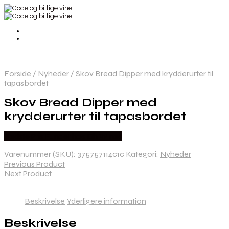
Forside
/
Nyheder
/
Skov Bread Dipper med krydderurter til
tapasbordet
Skov Bread Dipper med
krydderurter til tapasbordet
Bedste Pris Fundet hos Dh Wines
Varenummer (SKU):
375757114c1c
Kategori:
Nyheder
Previous Product
Next Product
Beskrivelse
Yderligere information
Beskrivelse