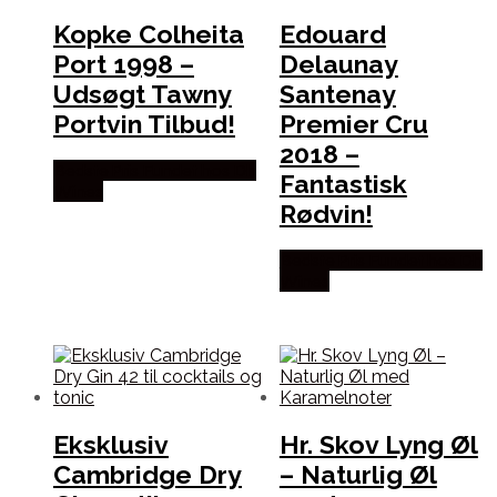
Kopke Colheita
Edouard
Port 1998 –
Delaunay
Udsøgt Tawny
Santenay
Portvin Tilbud!
Premier Cru
2018 –
Bedste Pris Fundet hos Dh
Fantastisk
Wines
Rødvin!
Bedste Pris Fundet hos Dh
Wines
Eksklusiv
Hr. Skov Lyng Øl
Cambridge Dry
– Naturlig Øl