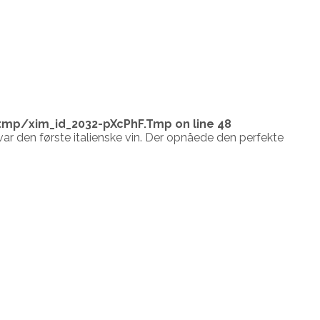
tmp/xim_id_2032-pXcPhF.Tmp
on line
48
var den første italienske vin. Der opnåede den perfekte