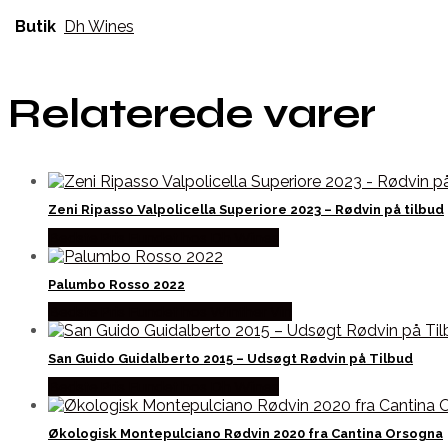
Butik
Dh Wines
Relaterede varer
Zeni Ripasso Valpolicella Superiore 2023 – Rødvin på tilbud
Bedste Pris Fundet hos Dh Wines
Palumbo Rosso 2022
Bedste Pris Fundet hos Winther Vin
San Guido Guidalberto 2015 – Udsøgt Rødvin på Tilbud
Bedste Pris Fundet hos Dh Wines
Økologisk Montepulciano Rødvin 2020 fra Cantina Orsogna