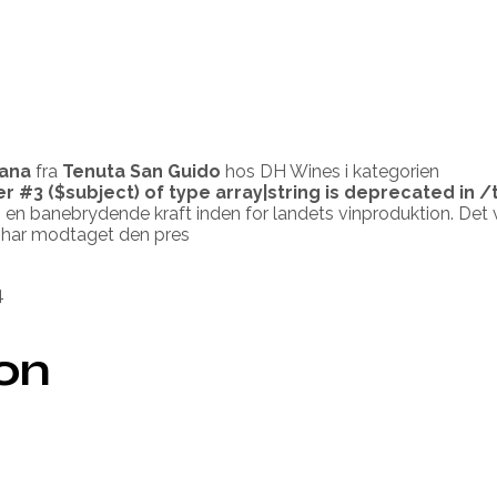
cana
fra
Tenuta San Guido
hos DH Wines i kategorien
er #3 ($subject) of type array|string is deprecated in
/
og en banebrydende kraft inden for landets vinproduktion. Det 
n har modtaget den pres
4
ion