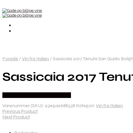
Forside
/
Vin fra Italien
/
Sassicaia 2017 Tenuta San Guido Bolgh
Sassicaia 2017 Tenu
Bedste Pris Fundet hos Dh Wines
Varenummer (SKU):
93e5ae688338
Kategori:
Vin fra Italien
Previous Product
Next Product
Beskrivelse