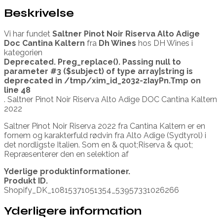
Beskrivelse
Vi har fundet
Saltner Pinot Noir Riserva Alto Adige
Doc Cantina Kaltern
fra
Dh Wines
hos DH Wines i
kategorien
Deprecated
. Preg_replace(). Passing null to
parameter #3 ($subject) of type array|string is
deprecated in
/tmp/xim_id_2032-zIayPn.Tmp
on
line
48
. Saltner Pinot Noir Riserva Alto Adige DOC Cantina Kaltern
2022
Saltner Pinot Noir Riserva 2022 fra Cantina Kaltern er en
fornem og karakterfuld rødvin fra Alto Adige (Sydtyrol) i
det nordligste Italien. Som en & quot;Riserva & quot;
Repræsenterer den en selektion af
Yderlige produktinformationer.
Produkt ID.
Shopify_DK_10815371051354_53957331026266
Yderligere information