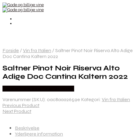
Forside
/
Vin fra Italien
/
Saltner Pinot Noir Riserva Alto Adige
Doc Cantina Kaltern 2022
Saltner Pinot Noir Riserva Alto
Adige Doc Cantina Kaltern 2022
Bedste Pris Fundet hos Dh Wines
Varenummer (SKU):
0ac8aaa2659e
Kategori:
Vin fra Italien
Previous Product
Next Product
Beskrivelse
Yderligere information