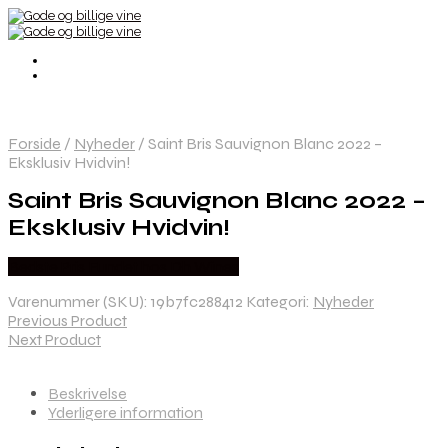
Forside
/
Nyheder
/
Saint Bris Sauvignon Blanc 2022 –
Eksklusiv Hvidvin!
Saint Bris Sauvignon Blanc 2022 –
Eksklusiv Hvidvin!
Bedste Pris Fundet hos Dh Wines
Varenummer (SKU):
19b7fc288412
Kategori:
Nyheder
Previous Product
Next Product
Beskrivelse
Yderligere information