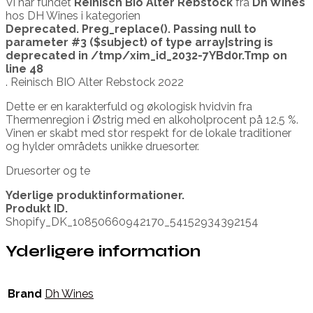
Vi har fundet
Reinisch Bio Alter Rebstock
fra
Dh Wines
hos DH Wines i kategorien
Deprecated
. Preg_replace(). Passing null to
parameter #3 ($subject) of type array|string is
deprecated in
/tmp/xim_id_2032-7YBd0r.Tmp
on
line
48
. Reinisch BIO Alter Rebstock 2022
Dette er en karakterfuld og økologisk hvidvin fra
Thermenregion i Østrig med en alkoholprocent på 12.5 %.
Vinen er skabt med stor respekt for de lokale traditioner
og hylder områdets unikke druesorter.
Druesorter og te
Yderlige produktinformationer.
Produkt ID.
Shopify_DK_10850660942170_54152934392154
Yderligere information
Brand
Dh Wines