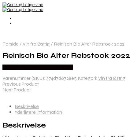
Forside
/
Vin fra Østrig
/
Reinisch Bio Alter Rebstock 2022
Reinisch Bio Alter Rebstock 2022
Bedste Pris Fundet hos Dh Wines
Varenummer (SKU):
374d7d6728e5
Kategori:
Vin fra Østrig
Previous Product
Next Product
Beskrivelse
Yderligere information
Beskrivelse