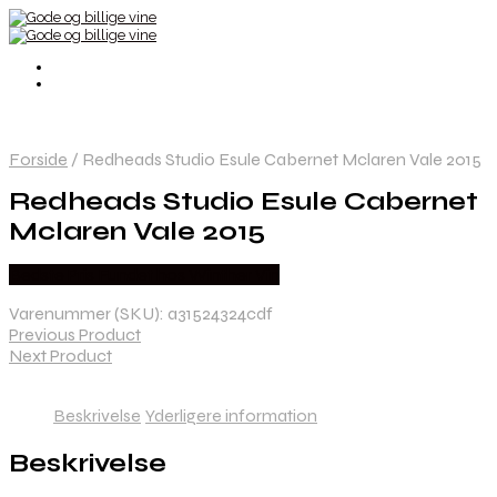
Forside
/
Redheads Studio Esule Cabernet Mclaren Vale 2015
Redheads Studio Esule Cabernet
Mclaren Vale 2015
Bedste Pris Fundet hos Winther Vin
Varenummer (SKU):
a31524324cdf
Previous Product
Next Product
Beskrivelse
Yderligere information
Beskrivelse