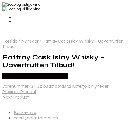
Forside
/
Nyheder
/
Rattray Cask Islay Whisky – Uovertruffen
Tilbud!
Rattray Cask Islay Whisky –
Uovertruffen Tilbud!
Bedste Pris Fundet hos Dh Wines
Varenummer (SKU):
b3ac1d61d352
Kategori:
Nyheder
Previous Product
Next Product
Beskrivelse
Yderligere information