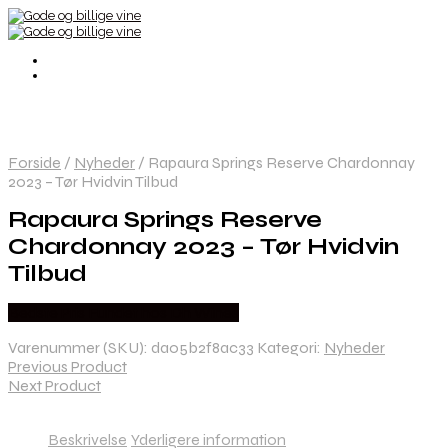
Forside
/
Nyheder
/
Rapaura Springs Reserve Chardonnay
2023 – Tør Hvidvin Tilbud
Rapaura Springs Reserve
Chardonnay 2023 – Tør Hvidvin
Tilbud
Bedste Pris Fundet hos Dh Wines
Varenummer (SKU):
da05b2f8ac33
Kategori:
Nyheder
Previous Product
Next Product
Beskrivelse
Yderligere information