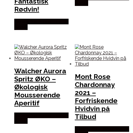
Fantastisk
Wines
Rødvin!
Bedste Pris Fundet hos Dh
Wines
Walcher Aurora
Mont Rose
Spritz ØKO –
Chardonnay
Økologisk
2021 –
Mousserende
Forfriskende
Aperitif
Hvidvin på
Tilbud
Bedste Pris Fundet hos Dh
Wines
Bedste Pris Fundet hos Dh