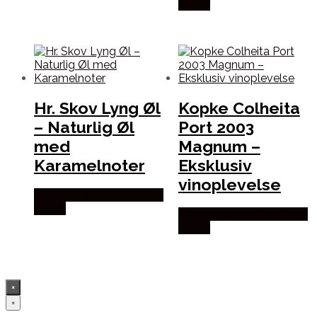
Wines
Hr. Skov Lyng Øl
Kopke Colheita
– Naturlig Øl
Port 2003
med
Magnum –
Karamelnoter
Eksklusiv
vinoplevelse
Bedste Pris Fundet hos Dh
Wines
Bedste Pris Fundet hos Dh
Wines
×
×