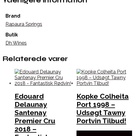
Yderligere information
Brand
Rapaura Springs
Butik
Dh Wines
Relaterede varer
Edouard
Kopke Colheita
Delaunay
Port 1998 –
Santenay
Udsøgt Tawny
Premier Cru
Portvin Tilbud!
2018 –
Bedste Pris Fundet hos Dh