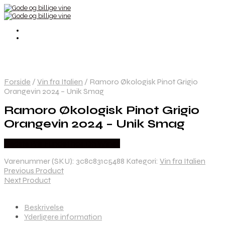
Forside
/
Vin fra Italien
/
Ramoro Økologisk Pinot Grigio
Orangevin 2024 – Unik Smag
Ramoro Økologisk Pinot Grigio
Orangevin 2024 – Unik Smag
Bedste Pris Fundet hos Dh Wines
Varenummer (SKU):
3c8c831c5488
Kategori:
Vin fra Italien
Previous Product
Next Product
Beskrivelse
Yderligere information