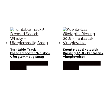
Turntable Track 5
Kuentz-bas Økologisk
Blended Scotch Whisky –
Riesling 2018 – Fantastisk
Uforglemmelig Smag
Vinoplevelse!
Bedste Pris Fundet hos
Bedste Pris Fundet hos
Dh Wines
Dh Wines