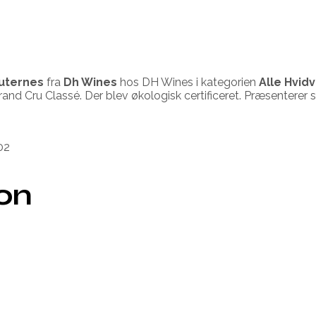
auternes
fra
Dh Wines
hos DH Wines i kategorien
Alle Hvidv
nd Cru Classé. Der blev økologisk certificeret. Præsenterer s
02
ion