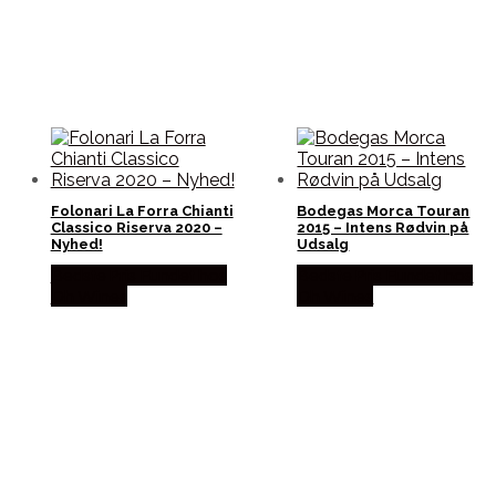
Folonari La Forra Chianti
Bodegas Morca Touran
Classico Riserva 2020 –
2015 – Intens Rødvin på
Nyhed!
Udsalg
Bedste Pris Fundet hos
Bedste Pris Fundet hos
Dh Wines
Dh Wines