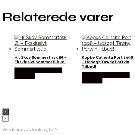
Relaterede varer
Hr. Skov Sommerfrisk Øl –
Kopke Colheita Port 1998
Eksklusivt Sommertilbud!
– Udsøgt Tawny Portvin
Tilbud!
Bedste Pris Fundet hos
Bedste Pris Fundet hos
Dh Wines
Dh Wines
×
×
What are you looking for?