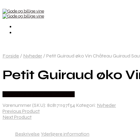
Forside
/
Nyheder
/
Petit Guiraud øko Vin Château Guiraud Sa
Petit Guiraud øko 
Bedste Pris Fundet hos Dh Wines
Varenummer (SKU):
8c8171197f54
Kategori:
Nyheder
Previous Product
Next Product
Beskrivelse
Yderligere information