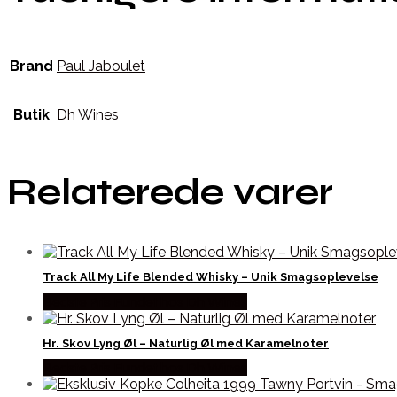
Brand
Paul Jaboulet
Butik
Dh Wines
Relaterede varer
Track All My Life Blended Whisky – Unik Smagsoplevelse
Bedste Pris Fundet hos Dh Wines
Hr. Skov Lyng Øl – Naturlig Øl med Karamelnoter
Bedste Pris Fundet hos Dh Wines