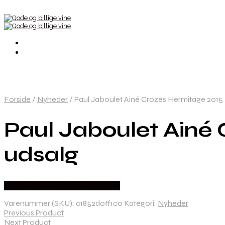
Forside
/
Nyheder
/
Paul Jaboulet Ainé Crozes Hermitage 2015 
Paul Jaboulet Ainé 
udsalg
Bedste Pris Fundet hos Dh Wines
Varenummer (SKU):
c1852d0ff1c0
Kategori:
Nyheder
Previous Product
Next Product