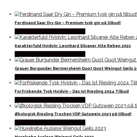
Ferdinand Saar Dry Gin – Premium tysk gin på tilbud!
Bedste Pris Fundet hos Dh Wines
Karakterfuld Hvidvin: Leonhard Silvaner Alte Reben 2021
Bedste Pris Fundet hos Dh Wines
Grauer Burgunder Bermersheim Quot Quot Weingut Geils 2
Bedste Pris Fundet hos Dh Wines
Forfriskende Tysk Hvidvin – Das Ist Riesling 2024 Tilbud
Bedste Pris Fundet hos Dh Wines
Økologisk Riesling Trocken VDP Gutswein 2023 på tilbud!
Bedste Pris Fundet hos Dh Wines
Huxelrebe Auslese Weingut Geils 2023