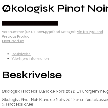
Økologisk Pinot Noi
Bedste Pris Fundet hos Dh Wines
Varenummer (SKU):
0e214538f80d
Kategori:
Vin fra Tyskland
Previous Product
Next Product
Beskrivelse
Yderligere information
Beskrivelse
Økologisk Pinot Noir Blanc de Noirs 2022. En Uforglemmeli
Økologisk Pinot Noir Blanc de Noirs 2022 er en førsteklass
% Pinot Noir druer.