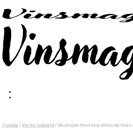
Forside
/
Vin fra Tyskland
/
Økologisk Pinot Noir Blanc de Noirs 