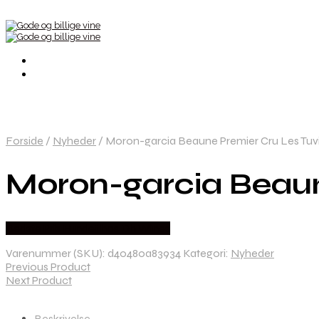
Forside
/
Nyheder
/
Moron-garcia Beaune Premier Cru Les Tuvi
Moron-garcia Beaune
Bedste Pris Fundet hos Dh Wines
Varenummer (SKU):
d40480a83934
Kategori:
Nyheder
Previous Product
Next Product
Beskrivelse