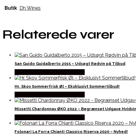
Butik
Dh Wines
Relaterede varer
San Guido Guidalberto 2015 – Udsøgt Rødvin på Tilbud
Bedste Pris Fundet hos Dh Wines
Hr. Skov Sommerfrisk Øl – Eksklusivt Sommertilbud!
Bedste Pris Fundet hos Dh Wines
Missetti Chardonnay ØKO 2022 – Begrænset Udgave Hvidvi
Bedste Pris Fundet hos Dh Wines
Folonari La Forra Chianti Classico Riserva 2020 – Nyhed!