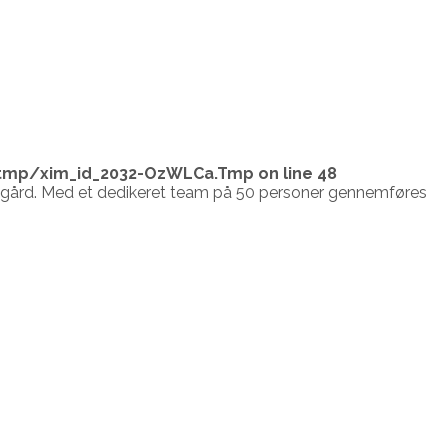
tmp/xim_id_2032-OzWLCa.Tmp
on line
48
vingård. Med et dedikeret team på 50 personer gennemføres