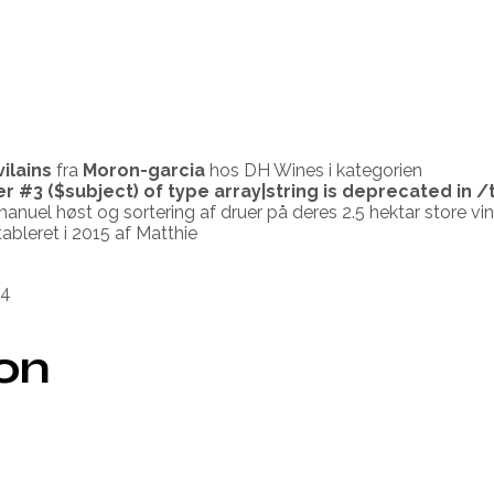
ilains
fra
Moron-garcia
hos DH Wines i kategorien
er #3 ($subject) of type array|string is deprecated in
/
anuel høst og sortering af druer på deres 2.5 hektar store 
ableret i 2015 af Matthie
94
ion