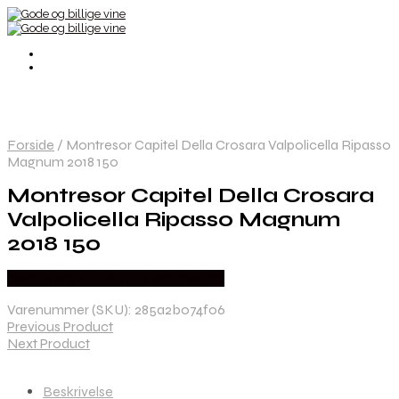
Forside
/
Montresor Capitel Della Crosara Valpolicella Ripasso
Magnum 2018 150
Montresor Capitel Della Crosara
Valpolicella Ripasso Magnum
2018 150
Bedste Pris Fundet hos Winther Vin
Varenummer (SKU):
285a2b074f06
Previous Product
Next Product
Beskrivelse