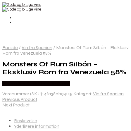
Forside
/
Vin fra Spanien
/
Monsters Of Rum Silbón – Eksklusiv
Rom fra Venezuela 58%
Monsters Of Rum Silbón –
Eksklusiv Rom fra Venezuela 58%
Bedste Pris Fundet hos Dh Wines
Varenummer (SKU):
4fa38cb94145
Kategori:
Vin fra Spanien
Previous Product
Next Product
Beskrivelse
Yderligere information