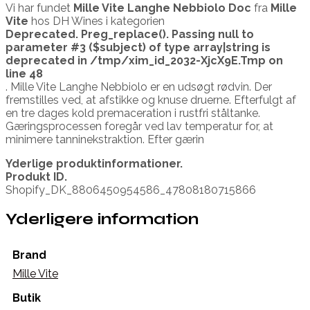
Vi har fundet
Mille Vite Langhe Nebbiolo Doc
fra
Mille
Vite
hos DH Wines i kategorien
Deprecated
. Preg_replace(). Passing null to
parameter #3 ($subject) of type array|string is
deprecated in
/tmp/xim_id_2032-XjcX9E.Tmp
on
line
48
. Mille Vite Langhe Nebbiolo er en udsøgt rødvin. Der
fremstilles ved, at afstikke og knuse druerne. Efterfulgt af
en tre dages kold premaceration i rustfri ståltanke.
Gæringsprocessen foregår ved lav temperatur for, at
minimere tanninekstraktion. Efter gærin
Yderlige produktinformationer.
Produkt ID.
Shopify_DK_8806450954586_47808180715866
Yderligere information
Brand
Mille Vite
Butik