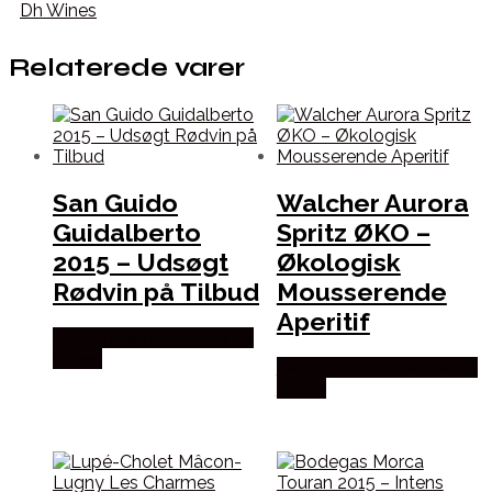
Dh Wines
Relaterede varer
San Guido
Walcher Aurora
Guidalberto
Spritz ØKO –
2015 – Udsøgt
Økologisk
Rødvin på Tilbud
Mousserende
Aperitif
Bedste Pris Fundet hos Dh
Wines
Bedste Pris Fundet hos Dh
Wines