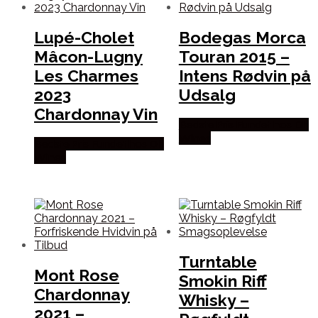
Lupé-Cholet
Bodegas Morca
Mâcon-Lugny
Touran 2015 –
Les Charmes
Intens Rødvin på
2023
Udsalg
Chardonnay Vin
Bedste Pris Fundet hos Dh
Wines
Bedste Pris Fundet hos Dh
Wines
Turntable
Mont Rose
Smokin Riff
Chardonnay
Whisky –
2021 –