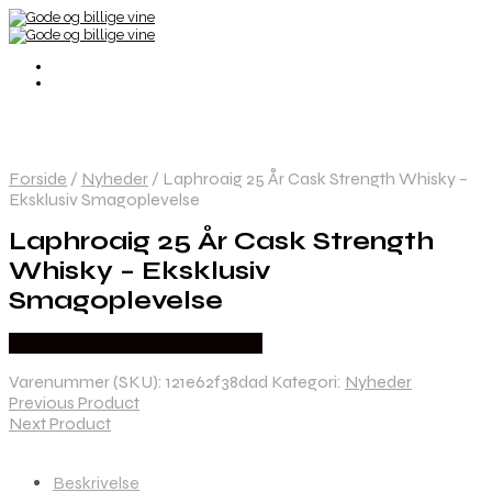
Forside
/
Nyheder
/
Laphroaig 25 År Cask Strength Whisky –
Eksklusiv Smagoplevelse
Laphroaig 25 År Cask Strength
Whisky – Eksklusiv
Smagoplevelse
Bedste Pris Fundet hos Dh Wines
Varenummer (SKU):
121e62f38dad
Kategori:
Nyheder
Previous Product
Next Product
Beskrivelse