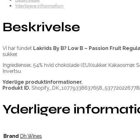
Yderligere information
Beskrivelse
Vi har fundet
Lakrids By B? Low B – Passion Fruit Regul
sukker.
Ingredienser.. 54% hvid chokolade (EU)(sukker. Kakaosmør. Sø
Invertsu
Yderlige produktinformationer.
Produkt ID.
Shopify_DK_10779338637658_537720226778
Yderligere informat
Brand
Dh Wines