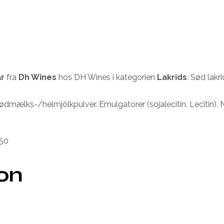
ar
fra
Dh Wines
hos DH Wines i kategorien
Lakrids
. Sød lak
dmælks-/helmjölkpulver. Emulgatorer (sojalecitin. Lecitin). Na
50
ion