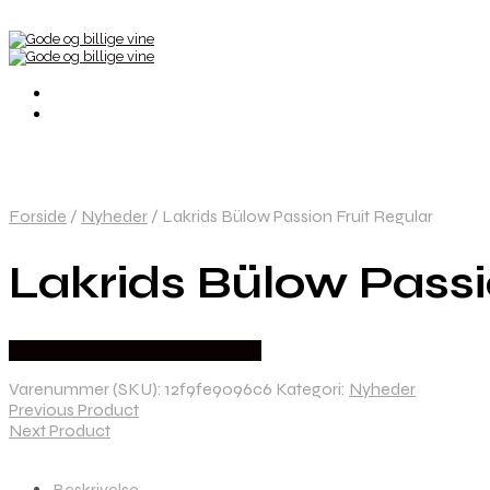
Forside
/
Nyheder
/
Lakrids Bülow Passion Fruit Regular
Lakrids Bülow Passi
Bedste Pris Fundet hos Dh Wines
Varenummer (SKU):
12f9fe9096c6
Kategori:
Nyheder
Previous Product
Next Product
Beskrivelse