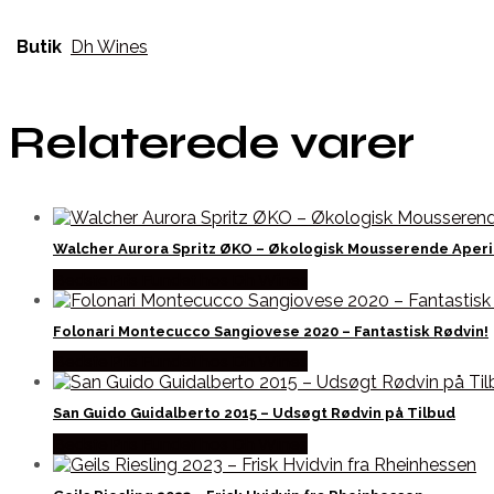
Butik
Dh Wines
Relaterede varer
Walcher Aurora Spritz ØKO – Økologisk Mousserende Aperi
Bedste Pris Fundet hos Dh Wines
Folonari Montecucco Sangiovese 2020 – Fantastisk Rødvin!
Bedste Pris Fundet hos Dh Wines
San Guido Guidalberto 2015 – Udsøgt Rødvin på Tilbud
Bedste Pris Fundet hos Dh Wines