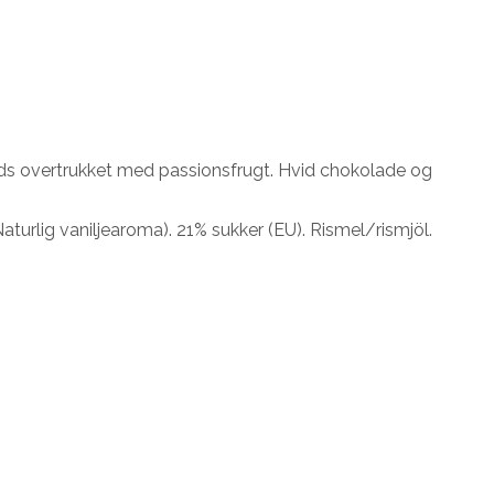
rids overtrukket med passionsfrugt. Hvid chokolade og
turlig vaniljearoma). 21% sukker (EU). Rismel/rismjöl.