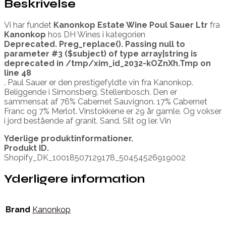
Beskrivelse
Vi har fundet
Kanonkop Estate Wine Poul Sauer Ltr
fra
Kanonkop
hos DH Wines i kategorien
Deprecated
. Preg_replace(). Passing null to
parameter #3 ($subject) of type array|string is
deprecated in
/tmp/xim_id_2032-kOZnXh.Tmp
on
line
48
. Paul Sauer er den prestigefyldte vin fra Kanonkop.
Beliggende i Simonsberg. Stellenbosch. Den er
sammensat af 76% Cabernet Sauvignon. 17% Cabernet
Franc og 7% Merlot. Vinstokkene er 29 år gamle. Og vokser
i jord bestående af granit. Sand. Silt og ler. Vin
Yderlige produktinformationer.
Produkt ID.
Shopify_DK_10018507129178_50454526919002
Yderligere information
Brand
Kanonkop