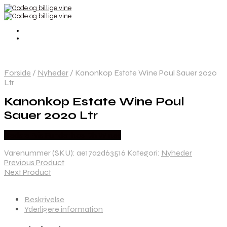
Forside
/
Nyheder
/
Kanonkop Estate Wine Poul Sauer 2020
Ltr
Kanonkop Estate Wine Poul
Sauer 2020 Ltr
Bedste Pris Fundet hos Dh Wines
Varenummer (SKU):
ae17a2d63516
Kategori:
Nyheder
Previous Product
Next Product
Beskrivelse
Yderligere information