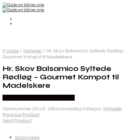
Forside
/
Nyheder
/
Hr. Skov Balsamico Syltede Rødløg –
Gourmet Kompot til Madelskere
Hr. Skov Balsamico Syltede
Rødløg – Gourmet Kompot til
Madelskere
Bedste Pris Fundet hos Dh Wines
Varenummer (SKU):
7db0020e2db4
Kategori:
Nyheder
Previous Product
Next Product
Beskrivelse