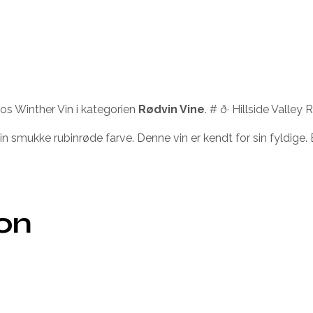
os Winther Vin i kategorien
Rødvin Vine
. # ð· Hillside Val
in smukke rubinrøde farve. Denne vin er kendt for sin fyldige. 
ion