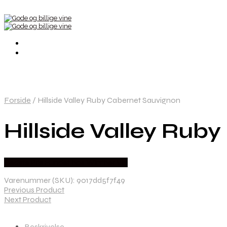
Forside
/
Hillside Valley Ruby Cabernet Sauvignon
Hillside Valley Rub
Bedste Pris Fundet hos Winther Vin
Varenummer (SKU):
9017dd5f7f49
Previous Product
Next Product
Beskrivelse