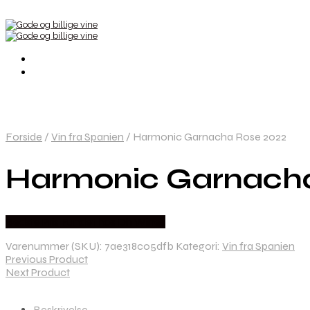
Forside
/
Vin fra Spanien
/
Harmonic Garnacha Rose 2022
Harmonic Garnacha
Bedste Pris Fundet hos Dh Wines
Varenummer (SKU):
7ae318c05dfb
Kategori:
Vin fra Spanien
Previous Product
Next Product
Beskrivelse