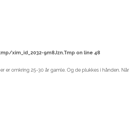
tmp/xim_id_2032-9m8Jzn.Tmp
on line
48
er er omkring 25-30 år gamle. Og de plukkes i hånden. Når