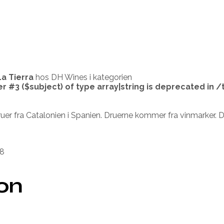
a Tierra
hos DH Wines i kategorien
er #3 ($subject) of type array|string is deprecated in
/
uer fra Catalonien i Spanien. Druerne kommer fra vinmarker. D
8
ion