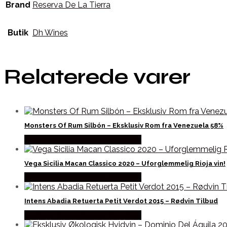
Brand
Reserva De La Tierra
Butik
Dh Wines
Relaterede varer
Monsters Of Rum Silbón – Eksklusiv Rom fra Venezuela 58%
Bedste Pris Fundet hos Dh Wines
Vega Sicilia Macan Classico 2020 – Uforglemmelig Rioja vin!
Bedste Pris Fundet hos Dh Wines
Intens Abadia Retuerta Petit Verdot 2015 – Rødvin Tilbud
Bedste Pris Fundet hos Dh Wines