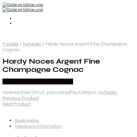
Forside
/
Nyheder
/
Hardy Noces Argent Fine Champagne
Cognac
Hardy Noces Argent Fine
Champagne Cognac
Bedste Pris Fundet hos Dh Wines
Varenummer (SKU):
3d3032b3dfd4
Kategori:
Nyheder
Previous Product
Next Product
Beskrivelse
Yderligere information