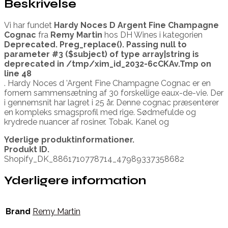
Beskrivelse
Vi har fundet
Hardy Noces D Argent Fine Champagne
Cognac
fra
Remy Martin
hos DH Wines i kategorien
Deprecated
. Preg_replace(). Passing null to
parameter #3 ($subject) of type array|string is
deprecated in
/tmp/xim_id_2032-6cCKAv.Tmp
on
line
48
. Hardy Noces d ’Argent Fine Champagne Cognac er en
fornem sammensætning af 30 forskellige eaux-de-vie. Der
i gennemsnit har lagret i 25 år. Denne cognac præsenterer
en kompleks smagsprofil med rige. Sødmefulde og
krydrede nuancer af rosiner. Tobak. Kanel og
Yderlige produktinformationer.
Produkt ID.
Shopify_DK_8861710778714_47989337358682
Yderligere information
Brand
Remy Martin