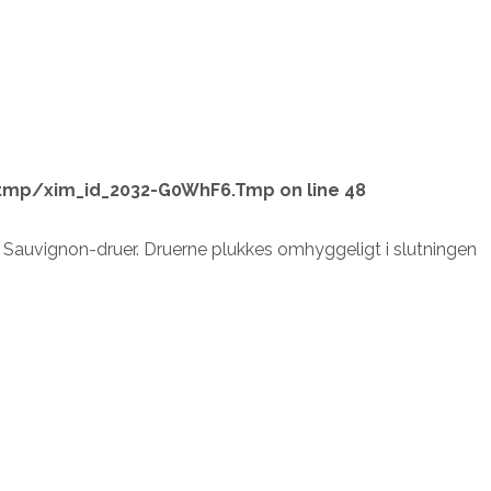
tmp/xim_id_2032-G0WhF6.Tmp
on line
48
 Sauvignon-druer. Druerne plukkes omhyggeligt i slutningen