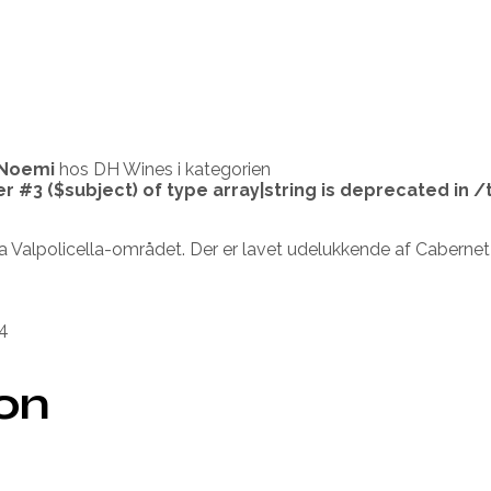
 Noemi
hos DH Wines i kategorien
er #3 ($subject) of type array|string is deprecated in
/
a Valpolicella-området. Der er lavet udelukkende af Cabernet
4
ion