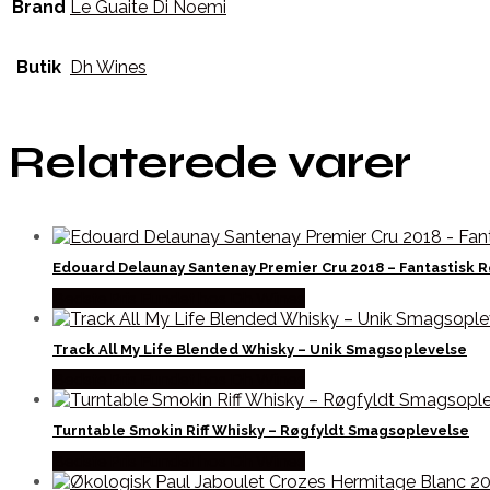
Brand
Le Guaite Di Noemi
Butik
Dh Wines
Relaterede varer
Edouard Delaunay Santenay Premier Cru 2018 – Fantastisk R
Bedste Pris Fundet hos Dh Wines
Track All My Life Blended Whisky – Unik Smagsoplevelse
Bedste Pris Fundet hos Dh Wines
Turntable Smokin Riff Whisky – Røgfyldt Smagsoplevelse
Bedste Pris Fundet hos Dh Wines