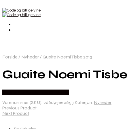
Forside
/
Nyheder
/
Guaite Noemi Tisbe 2013
Guaite Noemi Tisbe
Bedste Pris Fundet hos Dh Wines
Varenummer (SKU):
2d6d93eea653
Kategori:
Nyheder
Previous Product
Next Product
Beskrivelse