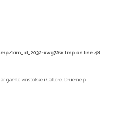
tmp/xim_id_2032-xwg7Aw.Tmp
on line
48
år gamle vinstokke i Callore. Druerne p