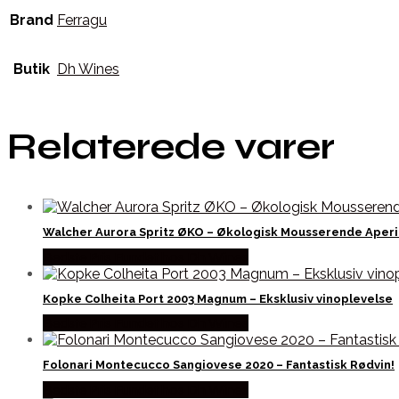
Brand
Ferragu
Butik
Dh Wines
Relaterede varer
Walcher Aurora Spritz ØKO – Økologisk Mousserende Aperi
Bedste Pris Fundet hos Dh Wines
Kopke Colheita Port 2003 Magnum – Eksklusiv vinoplevelse
Bedste Pris Fundet hos Dh Wines
Folonari Montecucco Sangiovese 2020 – Fantastisk Rødvin!
Bedste Pris Fundet hos Dh Wines