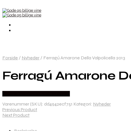
Forside
/
Nyheder
/
Ferragú Amarone Della Valpolicella 2013
Ferragú Amarone Del
Bedste Pris Fundet hos Dh Wines
Varenummer (SKU):
dd4942ecf751
Kategori:
Nyheder
Previous Product
Next Product
Beskrivelse