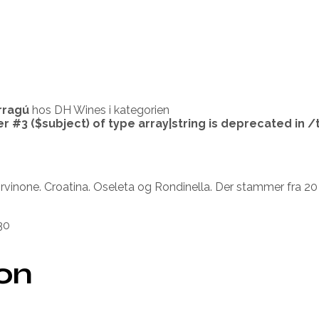
rragú
hos DH Wines i kategorien
er #3 ($subject) of type array|string is deprecated in
/
rvinone. Croatina. Oseleta og Rondinella. Der stammer fra 20 
30
ion