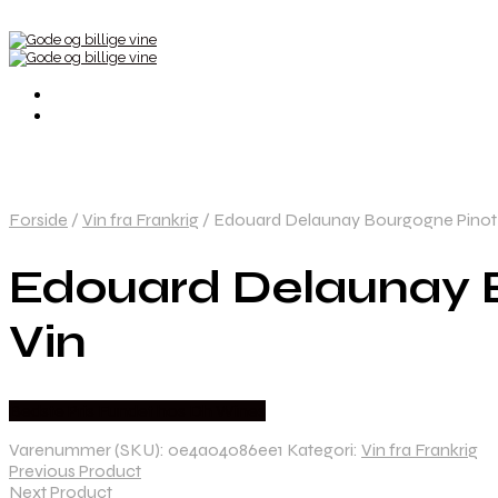
Forside
/
Vin fra Frankrig
/
Edouard Delaunay Bourgogne Pinot 
Edouard Delaunay B
Vin
Bedste Pris Fundet hos Dh Wines
Varenummer (SKU):
0e4a04086ee1
Kategori:
Vin fra Frankrig
Previous Product
Next Product