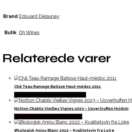
Brand
Edouard Delaunay
Butik
Dh Wines
Relaterede varer
Chã Teau Ramage Batisse Haut-médoc 2011
Bedste Pris Fundet hos Winther Vin
Notton Chablis Vieilles Vignes 2023 – Uovertruffen Hvidvin
Bedste Pris Fundet hos Dh Wines
Økologisk Anjou Blanc 2022 – Kvalitetsvin fra Loire