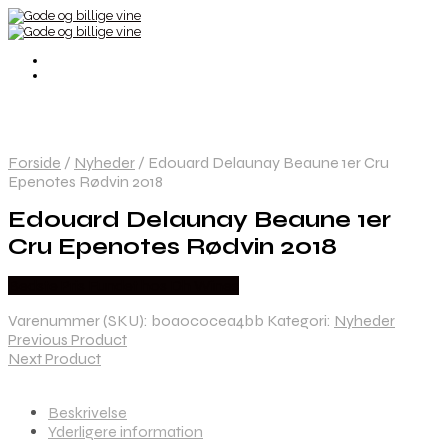
Forside
/
Nyheder
/
Edouard Delaunay Beaune 1er Cru
Epenotes Rødvin 2018
Edouard Delaunay Beaune 1er
Cru Epenotes Rødvin 2018
Bedste Pris Fundet hos Dh Wines
Varenummer (SKU):
b0a0c0cea4bb
Kategori:
Nyheder
Previous Product
Next Product
Beskrivelse
Yderligere information