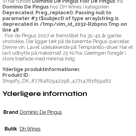
Vi har fundet
Dominio De Pingus Flor De Pingus
fra
Dominio De Pingus
hos DH Wines i kategorien
Deprecated
. Preg_replace(). Passing null to
parameter #3 ($subject) of type array|string is
deprecated in
/tmp/xim_id_2032-R2bpno.Tmp
on
line
48
. Flor de Pingus 2007 er fremstillet fra 35-45 år gamle
vinstokke. Der ligger tæt på de berømte Pingus-parceller.
Denne vin. Lavet udelukkende på Tempranillo-druer. Har et
lavt udbytte på maksimalt 25 hl/ha. Gæringen foregår i
store træfade med minimal indg
Yderlige produktinformationer.
Produkt ID.
Shopify_DK_8778482942298_47714781659482
Yderligere information
Brand
Dominio De Pingus
Butik
Dh Wines