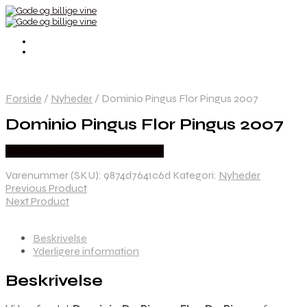
Forside
/
Nyheder
/
Dominio Pingus Flor Pingus 2007
Dominio Pingus Flor Pingus 2007
Bedste Pris Fundet hos Dh Wines
Varenummer (SKU):
9874d7641c6d
Kategori:
Nyheder
Previous Product
Next Product
Beskrivelse
Yderligere information
Beskrivelse