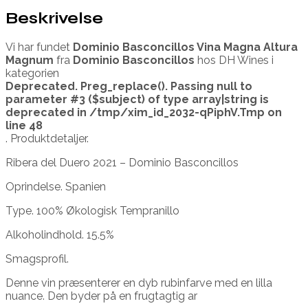
Beskrivelse
Vi har fundet
Dominio Basconcillos Vina Magna Altura
Magnum
fra
Dominio Basconcillos
hos DH Wines i
kategorien
Deprecated
. Preg_replace(). Passing null to
parameter #3 ($subject) of type array|string is
deprecated in
/tmp/xim_id_2032-qPiphV.Tmp
on
line
48
. Produktdetaljer.
Ribera del Duero 2021 – Dominio Basconcillos
Oprindelse. Spanien
Type. 100% Økologisk Tempranillo
Alkoholindhold. 15.5%
Smagsprofil.
Denne vin præsenterer en dyb rubinfarve med en lilla
nuance. Den byder på en frugtagtig ar