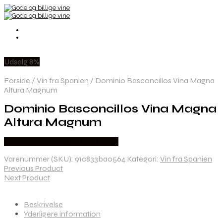
Udsalg 8%
Forside
/
Vin fra Spanien
/
Dominio Basconcillos Vina Magna
Altura Magnum
Dominio Basconcillos Vina Magna
Altura Magnum
Bedste Pris Fundet hos Dh Wines
Varenummer (SKU):
91c833ba0564
Kategori:
Vin fra Spanien
Previous Product
Next Product
Beskrivelse
Yderligere information