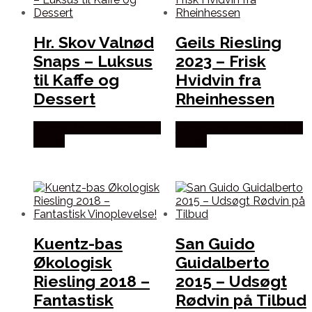
Hr. Skov Valnød
Geils Riesling
Snaps – Luksus
2023 – Frisk
til Kaffe og
Hvidvin fra
Dessert
Rheinhessen
Bedste Pris Fundet hos Dh
Bedste Pris Fundet hos Dh
Wines
Wines
Kuentz-bas
San Guido
Økologisk
Guidalberto
Riesling 2018 –
2015 – Udsøgt
Fantastisk
Rødvin på Tilbud