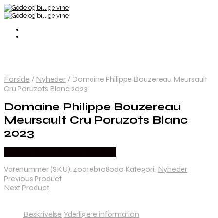
Forside
/
Nyheder
/
Domaine Philippe Bouzereau Meursault
Cru Poruzots Blanc 2023
Domaine Philippe Bouzereau
Meursault Cru Poruzots Blanc
2023
Bedste Pris Fundet hos Dh Wines
Varenummer (SKU):
40a1eb1080d0
Kategori:
Nyheder
Previous Product
Next Product
Beskrivelse
Yderligere information