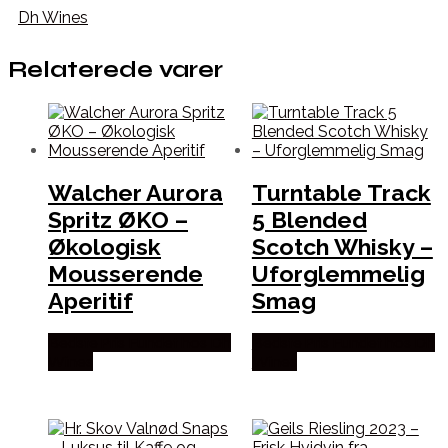
Dh Wines
Relaterede varer
Walcher Aurora
Turntable Track
Spritz ØKO –
5 Blended
Økologisk
Scotch Whisky –
Mousserende
Uforglemmelig
Aperitif
Smag
Bedste Pris Fundet hos Dh
Bedste Pris Fundet hos Dh
Wines
Wines