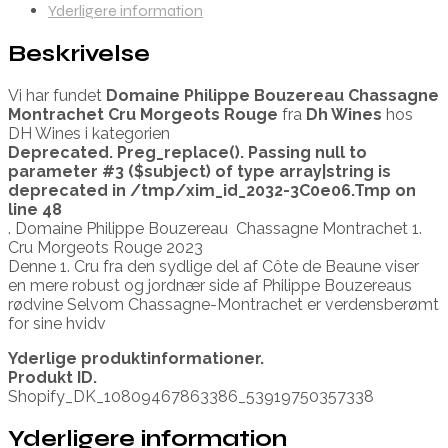
Yderligere information
Beskrivelse
Vi har fundet
Domaine Philippe Bouzereau Chassagne
Montrachet Cru Morgeots Rouge
fra
Dh Wines
hos
DH Wines i kategorien
Deprecated
. Preg_replace(). Passing null to
parameter #3 ($subject) of type array|string is
deprecated in
/tmp/xim_id_2032-3C0e06.Tmp
on
line
48
. Domaine Philippe Bouzereau Chassagne Montrachet 1.
Cru Morgeots Rouge 2023
Denne 1. Cru fra den sydlige del af Côte de Beaune viser
en mere robust og jordnær side af Philippe Bouzereaus
rødvine Selvom Chassagne-Montrachet er verdensberømt
for sine hvidv
Yderlige produktinformationer.
Produkt ID.
Shopify_DK_10809467863386_53919750357338
Yderligere information