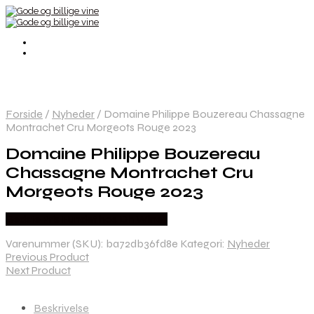
Forside
/
Nyheder
/
Domaine Philippe Bouzereau Chassagne
Montrachet Cru Morgeots Rouge 2023
Domaine Philippe Bouzereau
Chassagne Montrachet Cru
Morgeots Rouge 2023
Bedste Pris Fundet hos Dh Wines
Varenummer (SKU):
ba72db36fd8e
Kategori:
Nyheder
Previous Product
Next Product
Beskrivelse