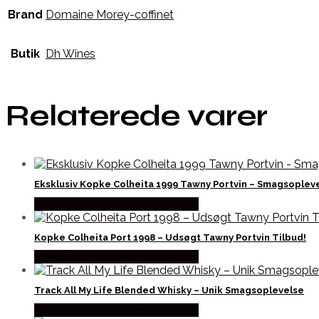
Brand
Domaine Morey-coffinet
Butik
Dh Wines
Relaterede varer
Eksklusiv Kopke Colheita 1999 Tawny Portvin – Smagsoplev
Bedste Pris Fundet hos Dh Wines
Kopke Colheita Port 1998 – Udsøgt Tawny Portvin Tilbud!
Bedste Pris Fundet hos Dh Wines
Track All My Life Blended Whisky – Unik Smagsoplevelse
Bedste Pris Fundet hos Dh Wines