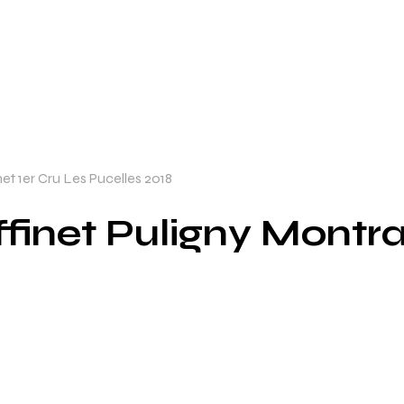
 1er Cru Les Pucelles 2018
inet Puligny Montra