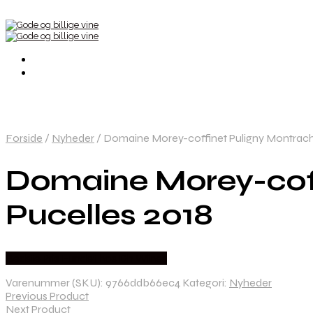
Forside
/
Nyheder
/
Domaine Morey-coffinet Puligny Montrachet
Domaine Morey-coff
Pucelles 2018
Bedste Pris Fundet hos Dh Wines
Varenummer (SKU):
9766ddb66ec4
Kategori:
Nyheder
Previous Product
Next Product