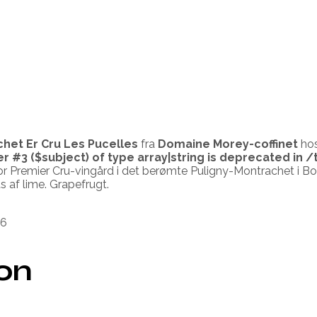
chet Er Cru Les Pucelles
fra
Domaine Morey-coffinet
hos
er #3 ($subject) of type array|string is deprecated in
/
 stor Premier Cru-vingård i det berømte Puligny-Montrachet i 
 af lime. Grapefrugt.
46
ion