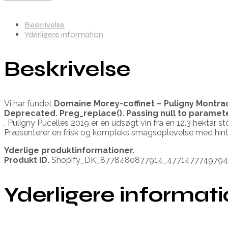
Beskrivelse
Yderligere information
Beskrivelse
Vi har fundet
Domaine Morey-coffinet – Puligny Montra
Deprecated
. Preg_replace(). Passing null to paramet
. Puligny Pucelles 2019 er en udsøgt vin fra en 12.3 hektar
Præsenterer en frisk og kompleks smagsoplevelse med hints
Yderlige produktinformationer.
Produkt ID.
Shopify_DK_8778480877914_477147774979
Yderligere informat