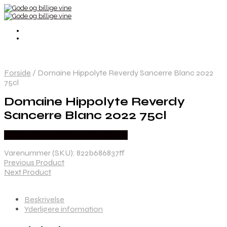
Forside
/
Domaine Hippolyte Reverdy Sancerre Blanc 2022
75cl
Domaine Hippolyte Reverdy
Sancerre Blanc 2022 75cl
Bedste Pris Fundet hos Winther Vin
Varenummer (SKU):
822b686837ff
Previous Product
Next Product
Beskrivelse
Yderligere information