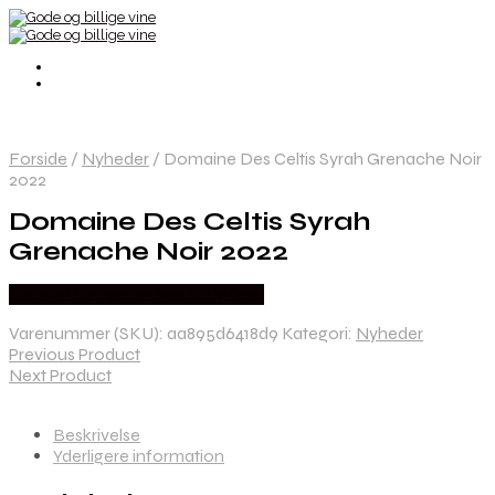
Forside
/
Nyheder
/
Domaine Des Celtis Syrah Grenache Noir
2022
Domaine Des Celtis Syrah
Grenache Noir 2022
Bedste Pris Fundet hos Dh Wines
Varenummer (SKU):
aa895d6418d9
Kategori:
Nyheder
Previous Product
Next Product
Beskrivelse
Yderligere information