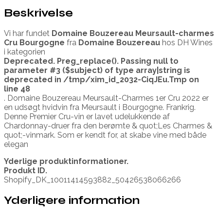
Beskrivelse
Vi har fundet
Domaine Bouzereau Meursault-charmes
Cru Bourgogne
fra
Domaine Bouzereau
hos DH Wines
i kategorien
Deprecated
. Preg_replace(). Passing null to
parameter #3 ($subject) of type array|string is
deprecated in
/tmp/xim_id_2032-CiqJEu.Tmp
on
line
48
. Domaine Bouzereau Meursault-Charmes 1er Cru 2022 er
en udsøgt hvidvin fra Meursault i Bourgogne. Frankrig.
Denne Premier Cru-vin er lavet udelukkende af
Chardonnay-druer fra den berømte & quot;Les Charmes &
quot;-vinmark. Som er kendt for, at skabe vine med både
elegan
Yderlige produktinformationer.
Produkt ID.
Shopify_DK_10011414593882_50426538066266
Yderligere information