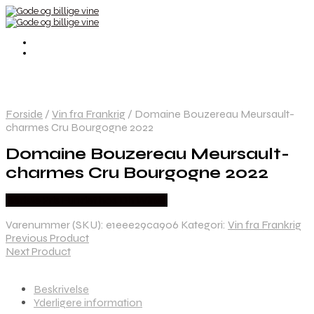
Forside
/
Vin fra Frankrig
/
Domaine Bouzereau Meursault-
charmes Cru Bourgogne 2022
Domaine Bouzereau Meursault-
charmes Cru Bourgogne 2022
Bedste Pris Fundet hos Dh Wines
Varenummer (SKU):
e1eee29ca906
Kategori:
Vin fra Frankrig
Previous Product
Next Product
Beskrivelse
Yderligere information