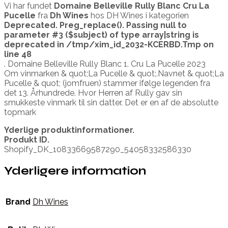
Vi har fundet
Domaine Belleville Rully Blanc Cru La
Pucelle
fra
Dh Wines
hos DH Wines i kategorien
Deprecated
. Preg_replace(). Passing null to
parameter #3 ($subject) of type array|string is
deprecated in
/tmp/xim_id_2032-KCERBD.Tmp
on
line
48
. Domaine Belleville Rully Blanc 1. Cru La Pucelle 2023
Om vinmarken & quot;La Pucelle & quot;.Navnet & quot;La
Pucelle & quot; (jomfruen) stammer ifølge legenden fra
det 13. Århundrede. Hvor Herren af Rully gav sin
smukkeste vinmark til sin datter. Det er en af de absolutte
topmark
Yderlige produktinformationer.
Produkt ID.
Shopify_DK_10833669587290_54058332586330
Yderligere information
Brand
Dh Wines