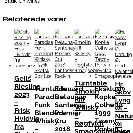
Butik
Dh Wines
Relaterede varer
Geils
Turntable
Hr.
Riesling
Turntable
Edouard
Eksklusiv
Smokin
Skov
2023
Paradise
Delaunay
Kopke
Riff
Lyng
–
Funk
Santenay
Colheita
Whisky
Øl –
Frisk
Blended
Premier
1999
–
Natur
Hvidvin
Whisky
Cru
Tawny
Røgfyldt
Øl
fra
–
2018
Portvin
Smagsoplevelse
med