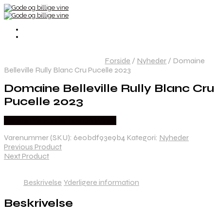
Forside
/
Nyheder
/
Domaine
Belleville Rully Blanc Cru Pucelle 2023
Domaine Belleville Rully Blanc Cru
Pucelle 2023
Bedste Pris Fundet hos Dh Wines
Varenummer (SKU):
6e0bdf93e9b4
Kategori:
Nyheder
Previous Product
Next Product
Beskrivelse
Yderligere information
Beskrivelse