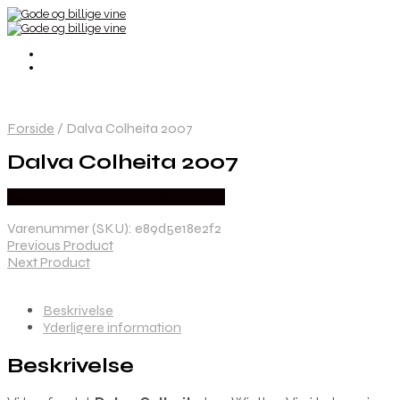
Forside
/
Dalva Colheita 2007
Dalva Colheita 2007
Bedste Pris Fundet hos Winther Vin
Varenummer (SKU):
e89d5e18e2f2
Previous Product
Next Product
Beskrivelse
Yderligere information
Beskrivelse