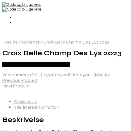
Forside
/
Nyheder
/
Croix Belle Champ Des Lys 2023
Croix Belle Champ Des Lys 2023
Bedste Pris Fundet hos Dh Wines
Varenummer (SKU):
a791fda3208f
Kategori:
Nyheder
Previous Product
Next Product
Beskrivelse
Yderligere information
Beskrivelse