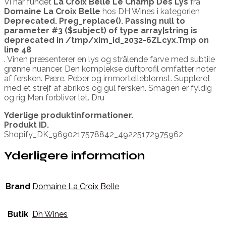
Vi har fundet
La Croix Belle Le Champ Des Lys
fra
Domaine La Croix Belle
hos DH Wines i kategorien
Deprecated
. Preg_replace(). Passing null to
parameter #3 ($subject) of type array|string is
deprecated in
/tmp/xim_id_2032-6ZLcyx.Tmp
on
line
48
. Vinen præsenterer en lys og strålende farve med subtile
grønne nuancer. Den komplekse duftprofil omfatter noter
af fersken. Pære. Peber og immortelleblomst. Suppleret
med et strejf af abrikos og gul fersken. Smagen er fyldig
og rig Men forbliver let. Dru
Yderlige produktinformationer.
Produkt ID.
Shopify_DK_9690217578842_49225172975962
Yderligere information
Brand
Domaine La Croix Belle
Butik
Dh Wines