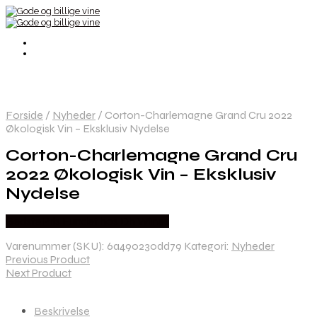
Forside
/
Nyheder
/
Corton-Charlemagne Grand Cru 2022
Økologisk Vin – Eksklusiv Nydelse
Corton-Charlemagne Grand Cru
2022 Økologisk Vin – Eksklusiv
Nydelse
Bedste Pris Fundet hos Dh Wines
Varenummer (SKU):
6a490230dd79
Kategori:
Nyheder
Previous Product
Next Product
Beskrivelse