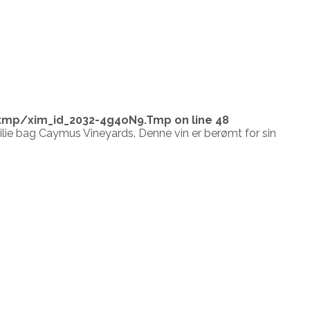
tmp/xim_id_2032-4g4oN9.Tmp
on line
48
ilie bag Caymus Vineyards. Denne vin er berømt for sin