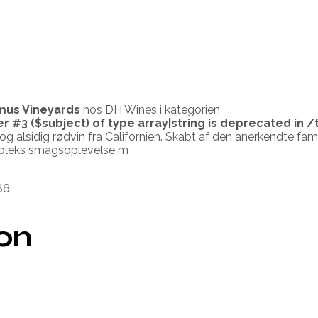
mus Vineyards
hos DH Wines i kategorien
er #3 ($subject) of type array|string is deprecated in
/
 alsidig rødvin fra Californien. Skabt af den anerkendte fam
kompleks smagsoplevelse m
86
ion