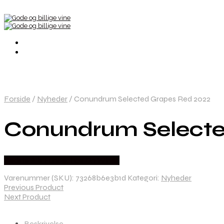
Forside
/
Nyheder
/
Conundrum Selected Grapes Red 2022
Conundrum Selecte
Bedste Pris Fundet hos Dh Wines
Varenummer (SKU):
73268b6e3b1d
Kategori:
Nyheder
Previous Product
Next Product
Beskrivelse