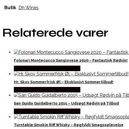
Butik
Dh Wines
Relaterede varer
Folonari Montecucco Sangiovese 2020 – Fantastisk Rødvin!
Bedste Pris Fundet hos Dh Wines
Hr. Skov Sommerfrisk Øl – Eksklusivt Sommertilbud!
Bedste Pris Fundet hos Dh Wines
San Guido Guidalberto 2015 – Udsøgt Rødvin på Tilbud
Bedste Pris Fundet hos Dh Wines
Turntable Smokin Riff Whisky – Røgfyldt Smagsoplevelse