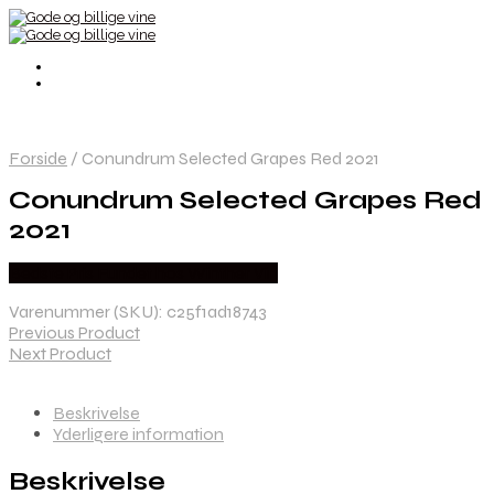
Forside
/
Conundrum Selected Grapes Red 2021
Conundrum Selected Grapes Red
2021
Bedste Pris Fundet hos Winther Vin
Varenummer (SKU):
c25f1ad18743
Previous Product
Next Product
Beskrivelse
Yderligere information
Beskrivelse