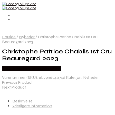
Forside
/
Nyheder
/
Christophe Patrice Chablis 1st Cru
Beauregard 2023
Christophe Patrice Chablis 1st Cru
Beauregard 2023
Bedste Pris Fundet hos Dh Wines
Varenummer (SKU):
eb793624b74d
Kategori:
Nyheder
Previous Product
Next Product
Beskrivelse
Yderligere information