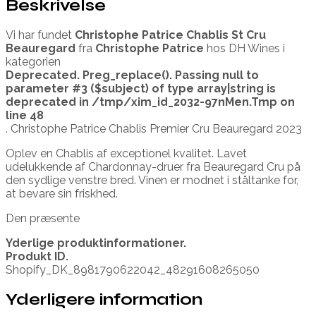
Beskrivelse
Vi har fundet
Christophe Patrice Chablis St Cru
Beauregard
fra
Christophe Patrice
hos DH Wines i
kategorien
Deprecated
. Preg_replace(). Passing null to
parameter #3 ($subject) of type array|string is
deprecated in
/tmp/xim_id_2032-97nMen.Tmp
on
line
48
. Christophe Patrice Chablis Premier Cru Beauregard 2023
Oplev en Chablis af exceptionel kvalitet. Lavet
udelukkende af Chardonnay-druer fra Beauregard Cru på
den sydlige venstre bred. Vinen er modnet i ståltanke for,
at bevare sin friskhed.
Den præsente
Yderlige produktinformationer.
Produkt ID.
Shopify_DK_8981790622042_48291608265050
Yderligere information