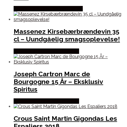
Bedste Pris Fundet hos Winther Vin
Massenez Kirsebærbrændevin 35
cl – Uundgåelig smagsoplevelse!
Bedste Pris Fundet hos Dh Wines
Joseph Cartron Marc de
Bourgogne 15 År – Eksklusiv
Spiritus
Bedste Pris Fundet hos Dh Wines
Crous Saint Martin Gigondas Les
Espaliers 2018