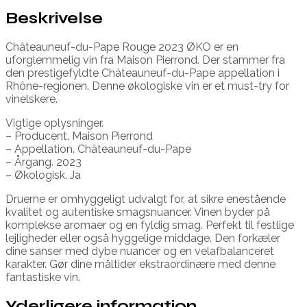
Beskrivelse
Châteauneuf-du-Pape Rouge 2023 ØKO er en
uforglemmelig vin fra Maison Pierrond. Der stammer fra
den prestigefyldte Châteauneuf-du-Pape appellation i
Rhône-regionen. Denne økologiske vin er et must-try for
vinelskere.
Vigtige oplysninger.
– Producent. Maison Pierrond
– Appellation. Châteauneuf-du-Pape
– Årgang. 2023
– Økologisk. Ja
Druerne er omhyggeligt udvalgt for, at sikre enestående
kvalitet og autentiske smagsnuancer. Vinen byder på
komplekse aromaer og en fyldig smag. Perfekt til festlige
lejligheder eller også hyggelige middage. Den forkæler
dine sanser med dybe nuancer og en velafbalanceret
karakter. Gør dine måltider ekstraordinære med denne
fantastiske vin.
Yderligere information