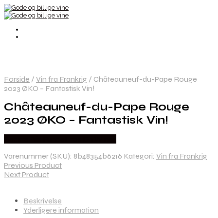
Forside
/
Vin fra Frankrig
/
Châteauneuf-du-Pape Rouge
2023 ØKO – Fantastisk Vin!
Châteauneuf-du-Pape Rouge
2023 ØKO – Fantastisk Vin!
Bedste Pris Fundet hos Dh Wines
Varenummer (SKU):
8b48354b6216
Kategori:
Vin fra Frankrig
Previous Product
Next Product
Beskrivelse
Yderligere information