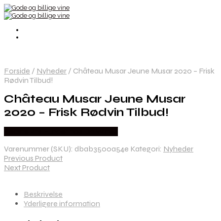
Forside
/
Nyheder
/
Château Musar Jeune Musar 2020 – Frisk
Rødvin Tilbud!
Château Musar Jeune Musar
2020 – Frisk Rødvin Tilbud!
Bedste Pris Fundet hos Dh Wines
Varenummer (SKU):
dbab3500a54e
Kategori:
Nyheder
Previous Product
Next Product
Beskrivelse
Yderligere information